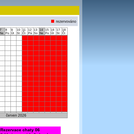
rezervováno
7
8
9
10
11
12
13
14
15
16
17
18
Ne
Po
Út
St
Čt
Pá
So
Ne
Po
Út
St
Čt
červen 2026
Rezervace chaty 06