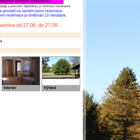
dběžná cenová kalkulace)
údajů a potvrzení objednávky je rezervace nezávazná.
se provádí na samém konci rezervace.
ní rezervace je limitován 10 minutami.
sezóna od 27.06. do 27.08.
 4
Interier
Výhled