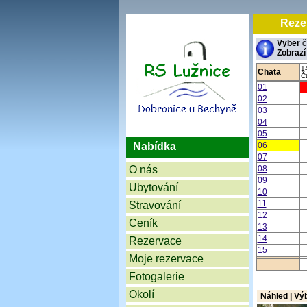
Reze
Vyber
č
Zobrazí
1
Chata
Č
01
02
03
04
05
Nabídka
06
07
O nás
08
09
Ubytování
10
11
Stravování
12
Ceník
13
14
Rezervace
15
Moje rezervace
Fotogalerie
Okolí
Náhled | Vý