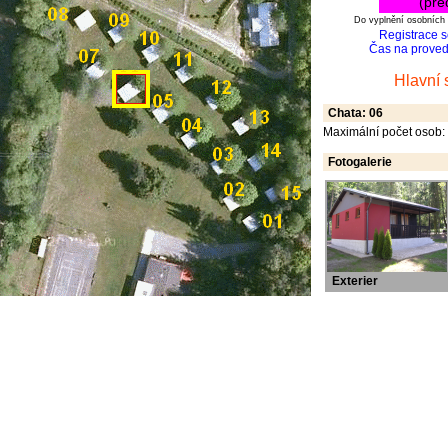
(pře
Do vyplnění osobních 
Registrace 
Čas na provede
Hlavní 
Chata: 06
Maximální počet osob:
Fotogalerie
Exterier