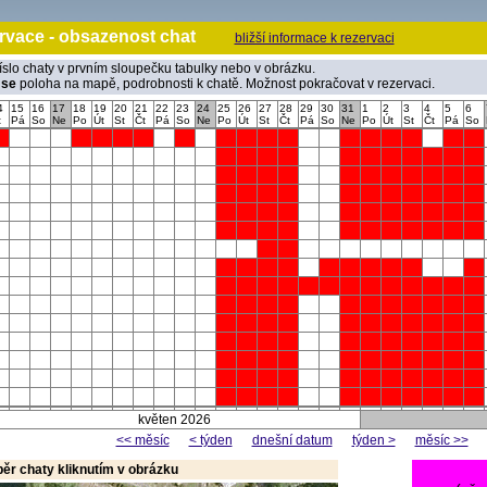
rvace - obsazenost chat
bližší informace k rezervaci
íslo chaty v prvním sloupečku tabulky nebo v obrázku.
 se
poloha na mapě, podrobnosti k chatě. Možnost pokračovat v rezervaci.
4
15
16
17
18
19
20
21
22
23
24
25
26
27
28
29
30
31
1
2
3
4
5
6
t
Pá
So
Ne
Po
Út
St
Čt
Pá
So
Ne
Po
Út
St
Čt
Pá
So
Ne
Po
Út
St
Čt
Pá
So
květen 2026
<< měsíc
< týden
dnešní datum
týden >
měsíc >>
běr chaty kliknutím v obrázku