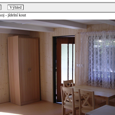
Výhled
oj - jídelní kout