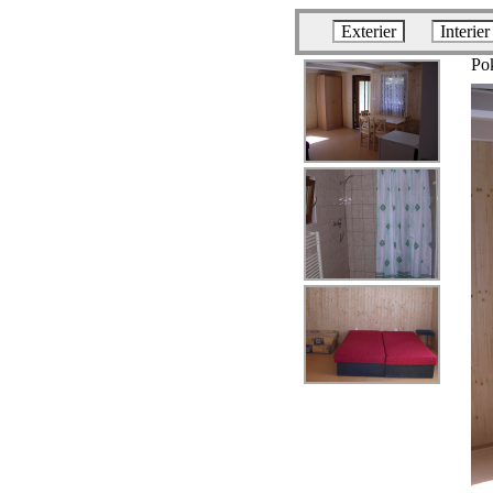
Exterier
Interier
Pok