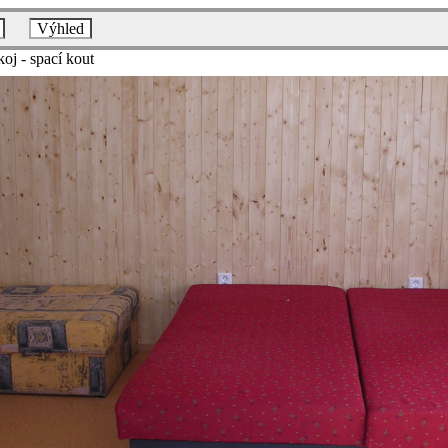
Výhled
oj - spací kout